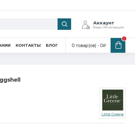
Аккаунт
Вход / Регистрация
0
0 товар(ов) - 0₽
АНИИ
КОНТАКТЫ
БЛОГ
Eggshell
Little Greene