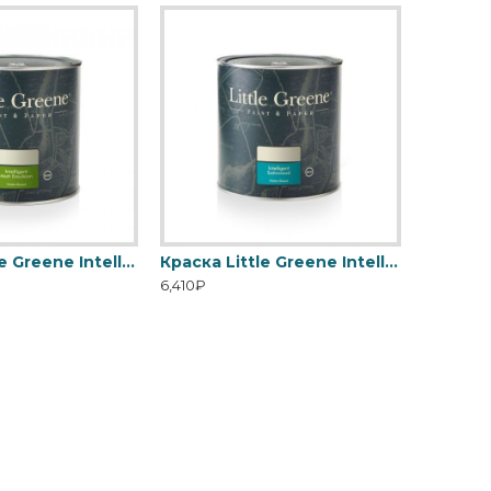
Краска Little Greene Intelligent Matt Emulsion
Краска Little Greene Intelligent Satinwood
6,410₽