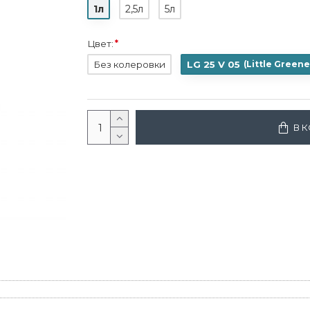
1л
2,5л
5л
Цвет:
Без колеровки
LG 25 V 05
(
Little Greene
В 