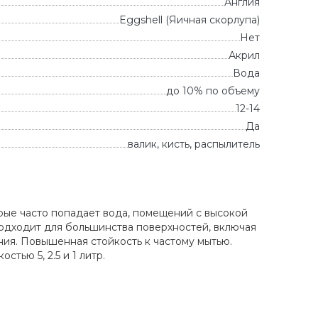
Англия
Eggshell (Яичная скорлупа)
Нет
Акрил
Вода
до 10% по объему
12-14
Да
валик, кисть, распылитель
торые часто попадает вода, помещений с высокой
Подходит для большинства поверхностей, включая
ния. Повышенная стойкость к частому мытью.
стью 5, 2.5 и 1 литр.