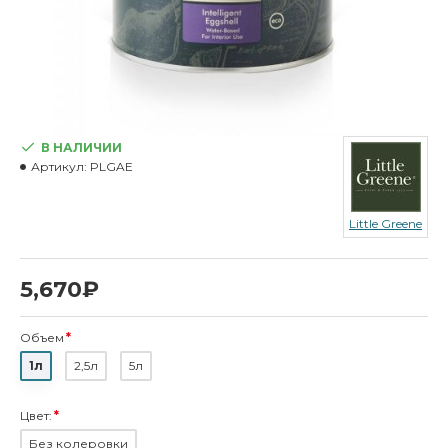
В НАЛИЧИИ
Артикул:
PLGAE
Little Greene
5,670₽
Объем
1л
2,5л
5л
Цвет:
Без колеровки