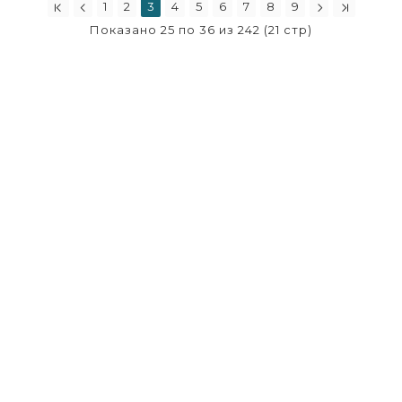
1
2
3
4
5
6
7
8
9
Показано 25 по 36 из 242 (21 стр)